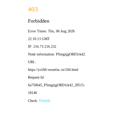
桃
最
热
爆
热
动
子
新
播
款
门
漫
🔍
电
剧
短
综
精
影
影
集
剧
艺
选
视
桃子影视 · 2026爆款
影视聚集地